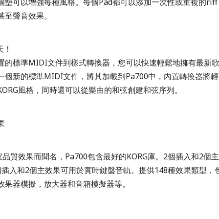
個墊可以增強每種風格。每個Pad都可以添加一次性或重複的rif
甚至聲音效果。
天！
置的標準MIDI文件到樣式轉換器，您可以快速輕鬆地擁有最新
一個新的標準MIDI文件，將其加載到Pa700中，內置轉換器將
KORG風格，同時還可以從樂曲的和弦創建和弦序列。
果
室品質效果而聞名，Pa700包含最好的KORG庫。2個插入和2個
個插入和2個主效果可用於實時鍵盤音軌。提供148種效果類型，
效果器模擬，放大器和音箱模擬器等。