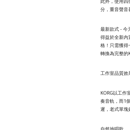
此外，使用四
分，重音聲音
最新款式 - 今
得益於全新內
格！只需獲得
轉換為完整的
工作室品質效
KORG以工作
奏音軌，而1
遲，老式單塊
自然地唱歌