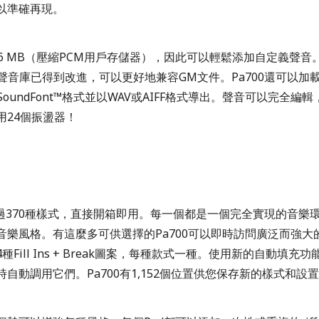
以準確再現。
56 MB（壓縮PCM用戶存儲器），因此可以輕鬆添加自定義聲音
）聲音庫已得到改進，可以更好地兼容GM文件。Pa700還可以加載
F，SoundFont™格式並以WAV或AIFF格式導出。聲音可以完全編
用24個振盪器！
供超過370種樣式，直接開箱即用。每一個都是一個完全實現的音樂
音樂風格。有這麼多可供選擇的Pa700可以即時訪問廣泛而強大
種Fill Ins + Break圖案，每種款式一種。使用新的自動填充
自動調用它們。Pa700有1,152個位置供您保存新的樣式和設