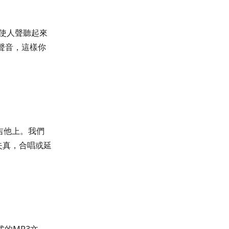
數，使人聲聽起來
除聲音，這樣你
的吉他上。我們
失真，合唱或延
式的MP3文