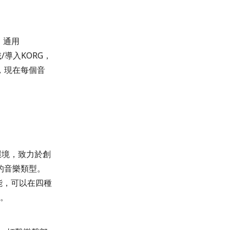
。通用
/導入KORG，
輯，現在每個音
環境，致力於創
的音樂類型。
功能，可以在四種
置。