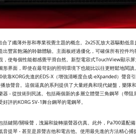
個結合了纖薄外形和專業視覺主題的概念。2x25瓦放大器驅動低音
造出豐富飽滿的聆聽體驗。主面板經過優化，可確保所有控件均
觀，使每個性能都感覺平滑自然。新型電容式TouchView顯示
圖形界面，即使在最苛刻的照明環境下也能比以往更輕鬆地閱讀
00依靠KORG先進的EDS-X（增強清晰度合成-eXpanded）聲
種即時播放聲音。這個逼真的系列提供了大量經典和現代鍵盤，樂隊
樂器 - 從技術到民謠。包括兩個新的多層立體聲三角鋼琴（帶阻
好評的KORG SV-1舞台鋼琴的電鋼琴。
包括鍵開/關噪聲，洩漏和旋轉揚聲器仿真。此外，Pa700還配
低音提琴 - 甚至是原聲吉他和電吉他。使用最先進的方法精心捕