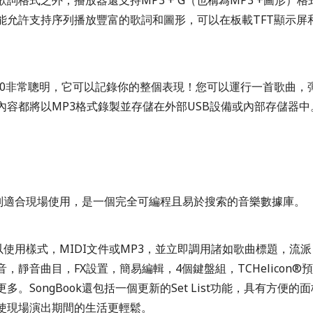
能允許支持序列播放豐富的歌詞和圖形，可以在板載TFT顯示屏
700非常聰明，它可以記錄你的整個表現！您可以運行一首歌曲，
內容都將以MP3格式錄製並存儲在外部USB設備或內部存儲器中
k特別適合現場使用，是一個完全可編程且易於搜索的音樂數據庫。
k可以使用樣式，MIDI文件或MP3，並立即調用諸如歌曲標題，流
，靜音曲目，FX設置，簡易編輯，4個鍵盤組，TCHelicon®
多。SongBook還包括一個更新的Set List功能，具有方便的
使現場演出期間的生活更輕鬆。