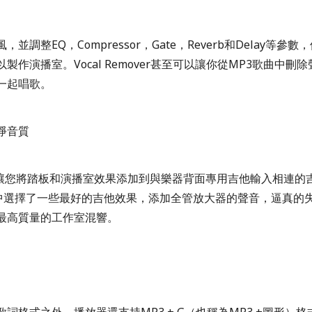
並調整EQ，Compressor，Gate，Reverb和Delay等參
製作演播室。Vocal Remover甚至可以讓你從MP3歌曲中刪
一起唱歌。
淨音質
FXs可讓您將踏板和演播室效果添加到與樂器背面專用吉他輸入相連
列中選擇了一些最好的吉他效果，添加全管放大器的聲音，逼真的
最高質量的工作室混響。
詞格式之外，播放器還支持MP3 + G（也稱為MP3 +圖形）格