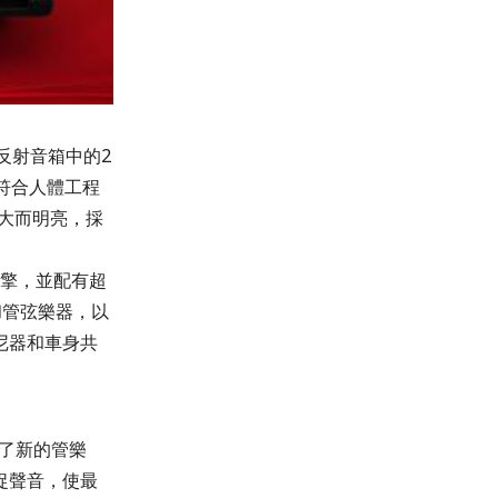
反射音箱中的2
符合人體工程
屏大而明亮，採
。
音引擎，並配有超
和管弦樂器，以
尼器和車身共
備了新的管樂
捉聲音，使最