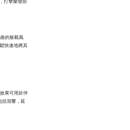
f，打擊樂聲部
歌曲的板載風
輕鬆快速地將其
主效果可用於伴
包括混響，延