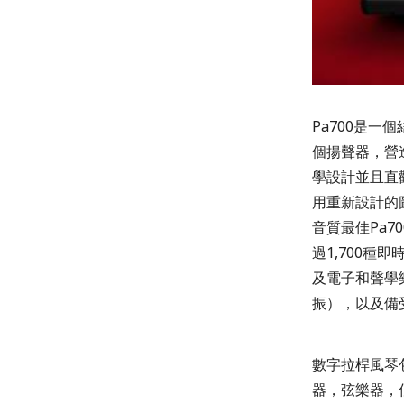
Pa700是一
個揚聲器，營
學設計並且直
用重新設計的
音質最佳Pa7
過1,700
及電子和聲學
振），以及備受
數字拉桿風琴
器，弦樂器，