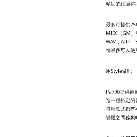
精細的細節得
最多可提供2
MIDI（GM
WAV，AIF
符最多可以使
用Style做吧
Pa700提
造一種特定的
每種款式都有4
變體之間移動時