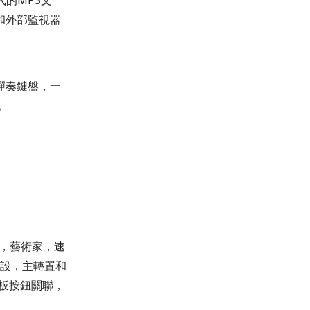
和外部監視器
彈奏鍵盤，一
。
派，藝術家，速
預設，主轉置和
面板按鈕關聯，