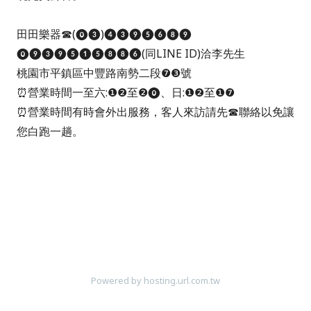
田田樂器
☎
(⓿❸)❹❸❾❺❻❽❾ ​
⓿❾❸❾❺❶❺❽❽❻(同LINE ID)洽李先生
桃園市平鎮區中豐路南勢二段❼❸號
⏰營業時間一至六:❶❷至❷⓿、日:❶❷至❶❼
⏰
營業時間
有時
會外出服務，客人來訪請先
☎
聯絡
以免讓
您白跑一趟。
Powered by hosting.url.com.tw