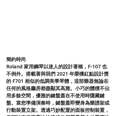
簡約時尚
Roland 家用鋼琴以迷人的設計著稱，F-107 也
不例外。搭載著與我們 2021 年榮獲紅點設計獎
的 F701 相似的低調美學琴體，這部樂器無論在
任何的風格廳房都盡顯其高雅。小巧的體積不佔
用多餘空間，優雅的鍵盤蓋在不使用時隱藏鍵
盤。當您準備演奏時，鍵盤蓋即變身為樂譜架或
行動裝置立架。透過巧妙配置的面板控制裝置，