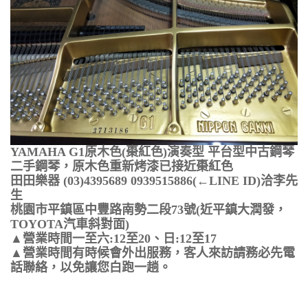
YAMAHA G1原木色(棗紅色)演奏型 平台型中古鋼琴
二手鋼琴，原木色重新烤漆已接近棗紅色
田田樂器 (03)4395689 0939515886(←LINE ID)洽李先
生
桃園市平鎮區中豐路南勢二段73號(近平鎮大潤發，
TOYOTA汽車斜對面)
▲營業時間一至六:12至20、日:12至17
▲營業時間有時候會外出服務，客人來訪請務必先電
話聯絡，以免讓您白跑一趟。