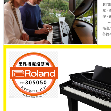
越的
感。
盤，到
Rola
挹注
售價 N