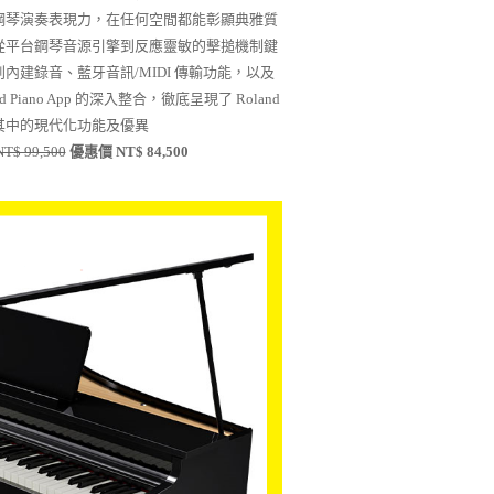
鋼琴演奏表現力，在任何空間都能彰顯典雅質
從平台鋼琴音源引擎到反應靈敏的擊搥機制鍵
內建錄音、藍牙音訊/MIDI 傳輸功能，以及
nd Piano App 的深入整合，徹底呈現了 Roland
其中的現代化功能及優異
T$ 99,500
優惠價 NT$ 84,500