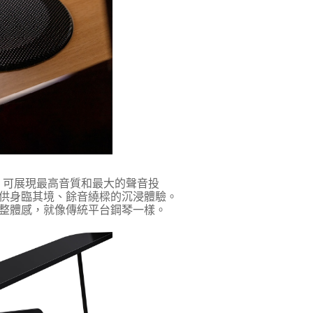
統，可展現最高音質和最大的聲音投
供身臨其境、餘音繞樑的沉浸體驗。
整體感，就像傳統平台鋼琴一樣。