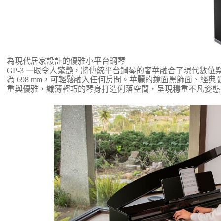
為現代居家設計的優雅小平台鋼琴
GP-3 一眼令人驚艷，將傳統平台鋼琴的奢華融合了現代數
為 698 mm，可輕鬆融入任何房間。華麗的鏡面黑飾面、經
重與優雅，纖薄輕巧的琴身打造俐落空間，呈現穩重不凡姿態