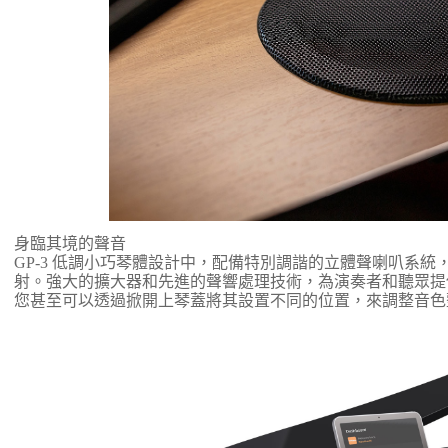
身臨其境的聲音
GP-3 低調小巧琴體設計中，配備特別調諧的立體聲喇叭系
射。強大的擴大器和先進的聲響處理技術，為演奏者和聽眾提
您甚至可以透過掀開上琴蓋將其設置不同的位置，來調整音色