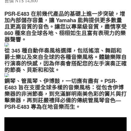
售價 NT$ 14,800
PSR-E483 在前幾代產品的基礎上進一步突破，增
加內部儲存容量，讓 Yamaha 能夠提供更多數量
且更高音質的音色。讓您以專業級音質，盡情享受
860 種來自全球各地、栩栩如生且富有表現力的樂
器聲響。
從 345 種自動伴奏風格選擇，包括搖滾、舞蹈和
爵士樂以及來自全球的各種音樂風格。體驗樂隊自
行演奏的快感，因為伴奏會搭配您的左手演奏正確
的節奏、貝斯和和弦。
鋼琴、管風琴、伊博鼓，一切應有盡有。PSR-
E483 旨在支援全球多樣的音樂風格：從包含伊博
樂器的非洲節奏，到充滿鮮明南美色彩的簧片與打
擊樂器，再到莊嚴禮拜必備的傳統管風琴音色—
PSR-E483 專為在地音樂而生。