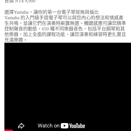
售價 NT$ 9,900
選擇Yamaha，讓你的第一台電子琴就無與倫比
Yamaha 的入門級手提電子琴可以與您內心的想法和情感產
生共鳴，並讓它們在演奏時嶄露無遺。觸鍵感應可讓您精準
控制聲音的動態，650 種不同樂器音色，包括平台鋼琴和其
他樂器，加上全面的課程功能，讓您演奏和練習時更扎實且
充滿樂趣。