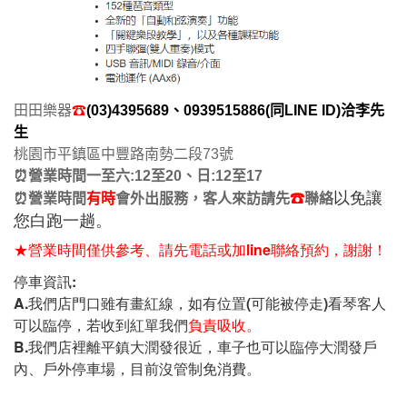
田田樂器
☎
(03)4395689、0939515886
(同LINE ID)洽李先
生
桃園市平鎮區中豐路南勢二段73號
⏰營業時間一至六:12至20、日:12至17
以免讓
⏰
營業時間
有時
會外出服務，客人來訪請先
☎
聯絡
您白跑一趟。
★
營業時間僅供參考、請先電話或加line聯絡預約，謝謝！
停車資訊:
A.我們店門口雖有畫紅線，如有位置(可能被停走)看琴客人
可以臨停，若收到紅單我們
負責吸收。
B.我們店裡離平鎮大潤發很近，車子也可以臨停大潤發戶
內、戶外停車場，目前沒管制免消費。