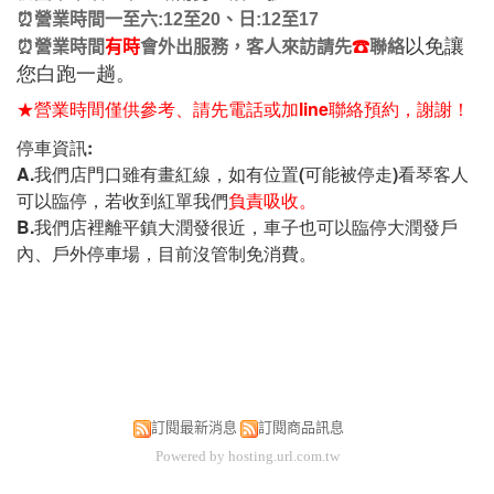
⏰營業時間一至六:12至20、日:12至17
以免讓
⏰
營業時間
有時
會外出服務，客人來訪請先
☎
聯絡
您白跑一趟。
★
營業時間僅供參考、請先電話或加line聯絡預約，謝謝！
停車資訊:
A.我們店門口雖有畫紅線，如有位置(可能被停走)看琴客人
可以臨停，若收到紅單我們
負責吸收。
B.我們店裡離平鎮大潤發很近，車子也可以臨停大潤發戶
內、戶外停車場，目前沒管制免消費。
訂閱最新消息
訂閱商品訊息
Powered by hosting.url.com.tw