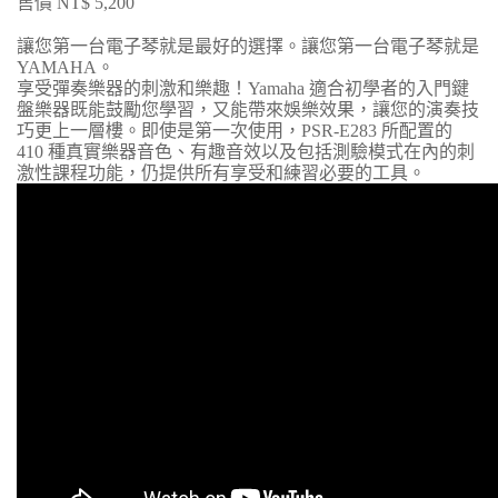
售價 NT$ 5,200
讓您第一台電子琴就是最好的選擇。讓您第一台電子琴就是
YAMAHA。
享受彈奏樂器的刺激和樂趣！Yamaha 適合初學者的入門鍵
盤樂器既能鼓勵您學習，又能帶來娛樂效果，讓您的演奏技
巧更上一層樓。即使是第一次使用，PSR-E283 所配置的
410 種真實樂器音色、有趣音效以及包括測驗模式在內的刺
激性課程功能，仍提供所有享受和練習必要的工具。